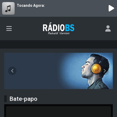
Tocando Agora:
RádioBS - V5.0.3 - Rebuild
Anterior
Próxim
Bate-papo