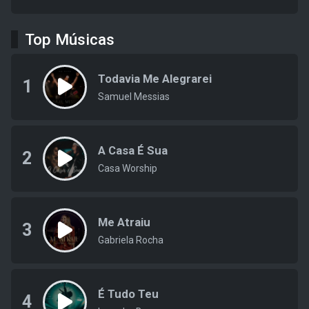
Top Músicas
Todavia Me Alegrarei
1
Samuel Messias
A Casa É Sua
2
Casa Worship
Me Atraiu
3
Gabriela Rocha
É Tudo Teu
4