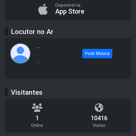
Disponível na
App Store
Locutor no Ar
...
Pedir Música
...
...
Visitantes
1
10416
Online
Visitas